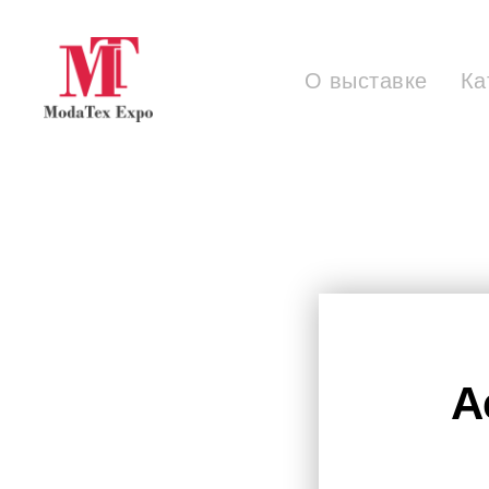
О выставке
Ка
А