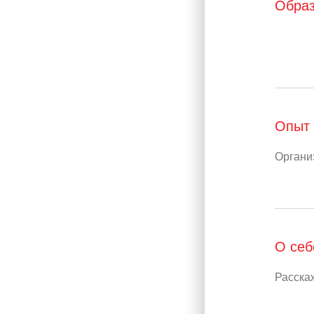
Обра
Опыт 
О себ