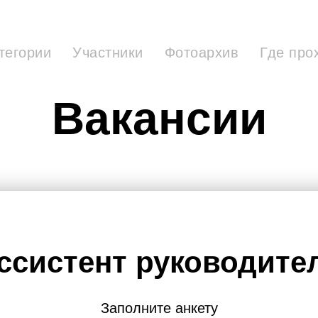
тегории
Участники
Фотоархив
Где про
Вакансии
ссистент руководите
Заполните анкету