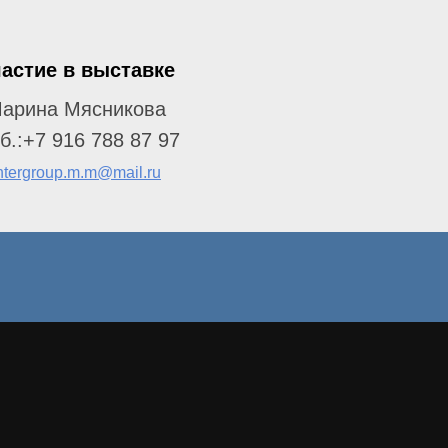
астие в выставке
арина Мясникова
б.:+7 916 788 87 97
ntergroup.m.m@mail.ru