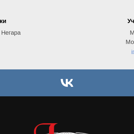
ки
Уч
 Негара
М
Мо
i