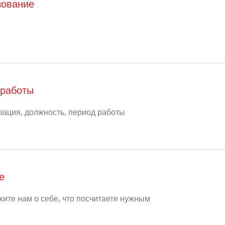
зование
работы
е